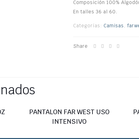
Composición 100% Algodó
En talles 36 al 60.
Categorías:
Camisas
,
farw
Share
onados
OZ
PANTALON FAR WEST USO
P
INTENSIVO