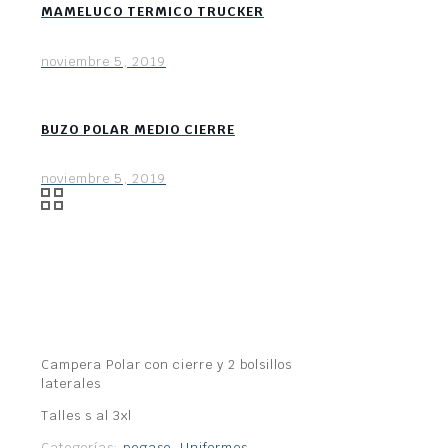
MAMELUCO TERMICO TRUCKER
noviembre 5, 2019
BUZO POLAR MEDIO CIERRE
noviembre 5, 2019
Campera Polar con cierre y 2 bolsillos
laterales
Talles s al 3xl
Categorías:
pegaso
,
Uniformes