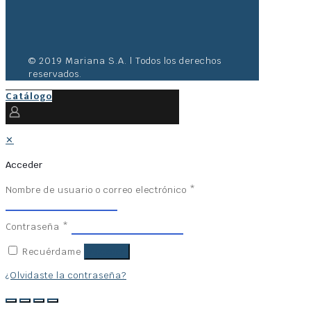
© 2019 Mariana S.A. | Todos los derechos
reservados.
Catálogo
✕
Acceder
Nombre de usuario o correo electrónico
*
Contraseña
*
Recuérdame
Acceder
¿Olvidaste la contraseña?