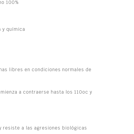
eno 100%
a y química
chas libres en condiciones normales de
omienza a contraerse hasta los 110oc y
 y resiste a las agresiones biológicas